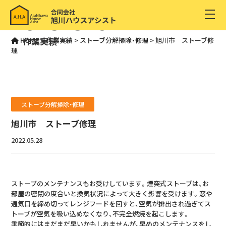
CASESTUDY
作業実績
HOME
>
作業実績
>
ストーブ分解掃除・修理
>
旭川市 ストーブ修
理
ストーブ分解掃除・修理
旭川市 ストーブ修理
2022.05.28
ストーブのメンテナンスもお受けしています。煙突式ストーブは、お
部屋の密閉の度合いと換気状況によって大きく影響を受けます。窓や
通気口を締め切ってレンジフードを回すと、空気が排出され過ぎてス
トーブが空気を吸い込めなくなり、不完全燃焼を起こします。
季節的にはまだまだ早いかもしれませんが、早めのメンテナンスをし