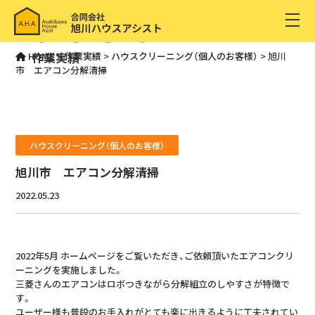
CASESTUDY
作業実績
HOME
>
作業実績
>
ハウスクリーニング（個人のお客様）
>
旭川
市 エアコン分解清掃
ハウスクリーニング（個人のお客様）
旭川市 エアコン分解清掃
2022.05.23
2022年5月 ホームページをご覧いただき、ご依頼頂いたエアコンクリ
ーニングを実施しました。
三菱さんのエアコンはロボつきながら分解組立のしやすさが特徴で
す。
ユーザー様も普段のお手入れがとても楽に出きるように工夫されてい