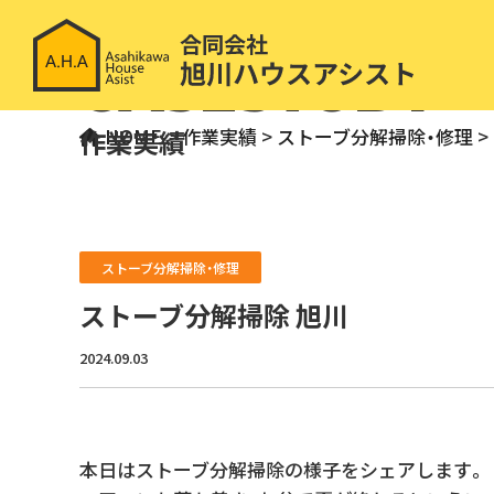
CASESTUDY
作業実績
HOME
>
作業実績
>
ストーブ分解掃除・修理
>
ストーブ分解掃除・修理
ストーブ分解掃除 旭川
2024.09.03
本日はストーブ分解掃除の様子をシェアします。