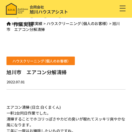
CASESTUDY
作業実績
HOME
>
作業実績
>
ハウスクリーニング（個人のお客様）
>
旭川
市 エアコン分解清掃
ハウスクリーニング（個人のお客様）
旭川市 エアコン分解清掃
2022.07.01
エアコン清掃 (日立 白くまくん)
一軒2台同日作業でした。
清掃することでホコリっぽさやカビの臭いが取れてスッキリ爽やかな
風になります。
三年に一度はお掃除したいものですね。